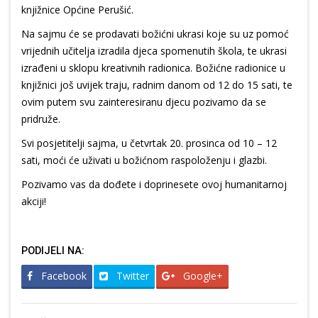
knjižnice Općine Perušić.
Na sajmu će se prodavati božićni ukrasi koje su uz pomoć
vrijednih učitelja izradila djeca spomenutih škola, te ukrasi
izrađeni u sklopu kreativnih radionica. Božićne radionice u
knjižnici još uvijek traju, radnim danom od 12 do 15 sati, te
ovim putem svu zainteresiranu djecu pozivamo da se
pridruže.
Svi posjetitelji sajma, u četvrtak 20. prosinca od 10 – 12
sati, moći će uživati u božićnom raspoloženju i glazbi.
Pozivamo vas da dođete i doprinesete ovoj humanitarnoj
akciji!
PODIJELI NA:
Facebook
Twitter
Google+