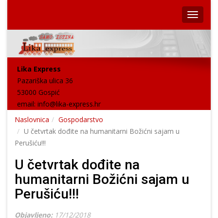
Lika Express
Pazariška ulica 36
53000 Gospić
email:
info@lika-express.hr
Naslovnica
Gospodarstvo
U četvrtak dođite na humanitarni Božićni sajam u
Perušiću!!!
U četvrtak dođite na
humanitarni Božićni sajam u
Perušiću!!!
Objavljeno:
17/12/2018