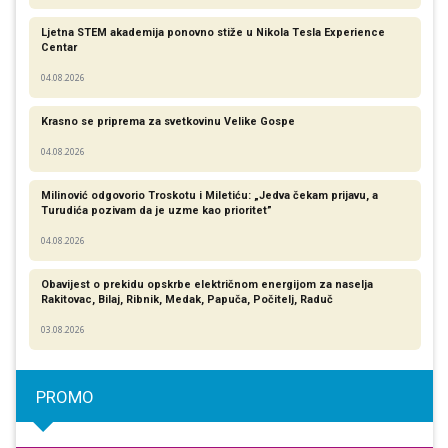
Ljetna STEM akademija ponovno stiže u Nikola Tesla Experience
Centar
04.08.2026
Krasno se priprema za svetkovinu Velike Gospe
04.08.2026
Milinović odgovorio Troskotu i Miletiću: „Jedva čekam prijavu, a
Turudića pozivam da je uzme kao prioritet”
04.08.2026
Obavijest o prekidu opskrbe električnom energijom za naselja
Rakitovac, Bilaj, Ribnik, Medak, Papuča, Počitelj, Raduč
03.08.2026
PROMO