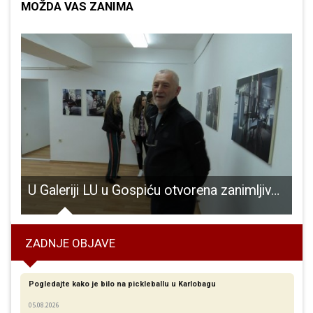
MOŽDA VAS ZANIMA
-19 i dvije osobe na COVID odjelu u bolnici
U Galeriji LU u Gospiću otvorena zanimljiva izložba radova autora Marijana Richtera
ZADNJE OBJAVE
Pogledajte kako je bilo na pickleballu u Karlobagu
05.08.2026