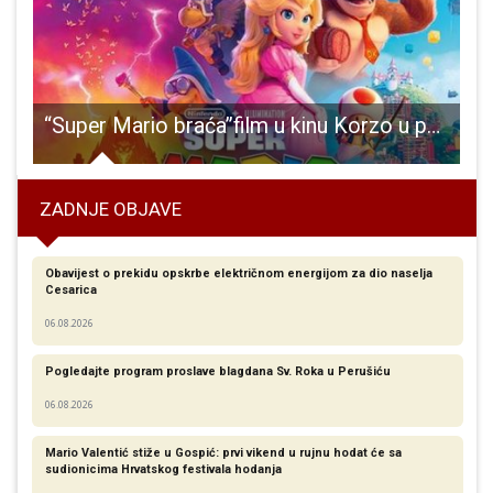
le rukometa u Otočcu
“Super Mario braća”film u kinu Korzo u petak 21.travnja od 19 sati
“
ZADNJE OBJAVE
Obavijest o prekidu opskrbe električnom energijom za dio naselja
Cesarica
06.08.2026
Pogledajte program proslave blagdana Sv. Roka u Perušiću
06.08.2026
Mario Valentić stiže u Gospić: prvi vikend u rujnu hodat će sa
sudionicima Hrvatskog festivala hodanja