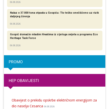
06.08.2026
Nalaz o 37.000 tona otpada u Gospiću: Tlo teško onečišćeno uz rizik
daljnjeg širenja
06.08.2026
Gospić domaćin mladim Hrvatima iz cijeloga svijeta u programu Eco
Heritage Task Force
06.08.2026
PROMO
HEP OBAVIJESTI
Obavijest o prekidu opskrbe električnom energijom za
dio naselja Cesarica
06.08.2026