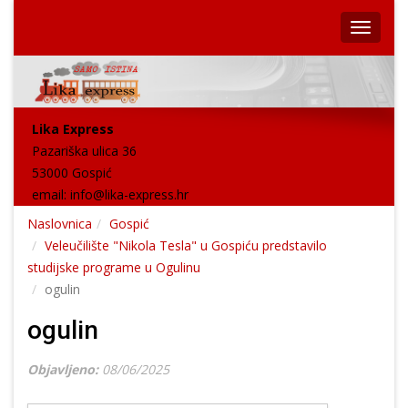
Lika Express
Pazariška ulica 36
53000 Gospić
email:
info@lika-express.hr
Naslovnica
Gospić
Veleučilište "Nikola Tesla" u Gospiću predstavilo
studijske programe u Ogulinu
ogulin
ogulin
Objavljeno:
08/06/2025