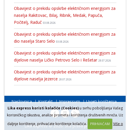
Obavijest o prekidu opskrbe električnom energijom za
naselja Rakitovac, Bilaj, Ribnik, Medak, Papuča,
Počitelj, Raduč
03.08.2026
Obavijest o prekidu opskrbe električnom energijom za
dio naselja Staro Selo
03.08.2026
Obavijest o prekidu opskrbe električnom energijom za
dijelove naselja Ličko Petrovo Selo i Rešetar
28.07.2026
Obavijest o prekidu opskrbe električnom energijom za
dijelove naselja Jezerce
28.07.2026
Naslovnica
Kontakt
Impressum
Uvjeti korištenja
Lika express koristi kolačiće (Cookies)
u svrhu poboljšanja Vašeg
korisničkog iskustva, analize prometa i korištenja društvenih mreža. Uz
daljnje korištenje, prihvaćate korištenje kolačića.
PRIHVAĆAM
Više o
Lika express © 2026. Sva prava pridržana.