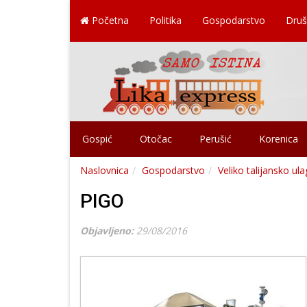
Početna
Politika
Gospodarstvo
Druš
Gospić
Otočac
Perušić
Korenica
Naslovnica
Gospodarstvo
Veliko talijansko ula
PIGO
Objavljeno:
29/08/2016