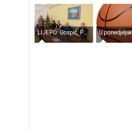
U ličkom derbiju 4.nogometne lige Otočac i Gospić podijelili bodove
LIJEPO: Gospić, Perušić i Udbina kao zajedničko urbano područje lakše do europskih novaca