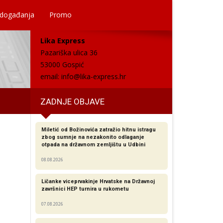
 događanja
Promo
Lika Express
Pazariška ulica 36
53000 Gospić
email:
info@lika-express.hr
ZADNJE OBJAVE
Miletić od Božinovića zatražio hitnu istragu
zbog sumnje na nezakonito odlaganje
otpada na državnom zemljištu u Udbini
08.08.2026
Ličanke viceprvakinje Hrvatske na Državnoj
završnici HEP turnira u rukometu
07.08.2026