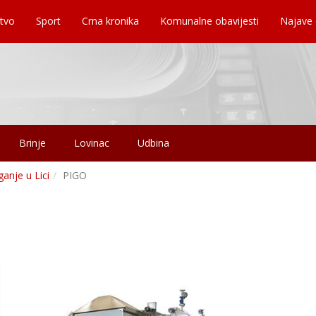
tvo
Sport
Crna kronika
Komunalne obavijesti
Najave
Brinje
Lovinac
Udbina
ganje u Lici
PIGO