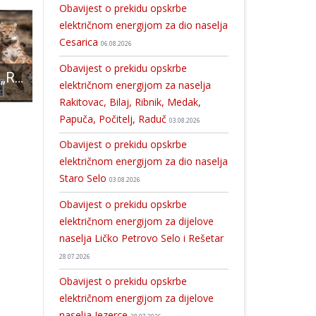
Obavijest o prekidu opskrbe
električnom energijom za dio naselja
Cesarica
06.08.2026
Obavijest o prekidu opskrbe
Poziv na izložbu „Rewilding Velebit – fotografije divljine“ u Rijeci
Dramatične brojke: u tri dana na PCR-u 191 pozitivan, na BAT-u 126
Obilježavanje Dana pobjede i domovinske zahvalnosti i Dana hrvatskih branitelja u 
električnom energijom za naselja
Rakitovac, Bilaj, Ribnik, Medak,
Papuča, Počitelj, Raduč
03.08.2026
Obavijest o prekidu opskrbe
električnom energijom za dio naselja
Staro Selo
03.08.2026
Obavijest o prekidu opskrbe
električnom energijom za dijelove
naselja Ličko Petrovo Selo i Rešetar
28.07.2026
Obavijest o prekidu opskrbe
električnom energijom za dijelove
naselja Jezerce