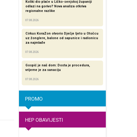
Koliki dio plaće u Ličko-senjskoj županiji
odlazi na gorivo? Nova analiza otkriva
regionalne razlike​
07.08.2026
Cirkus KoraZon otvorio Dječje ljeto u Otočcu
uz žonglere, balone od sapunice i radionicu
za najmlađe
07.08.2026
Gospić je naš dom: Dosta je procedura,
vrijeme je za sanaciju
07.08.2026
PROMO
HEP OBAVIJESTI