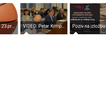
U ponedjeljak 23.prosinca starta Zimska košarkaška liga u Gospiću
VIDEO: Petar Krmpotić: “ovaj proračun ništa ne valja”. Karlo Starčević:”sanirali smo 5,5 milijuna kuna dugova koje smo preuzeli, nastavljamo služiti svome narodu”!!!