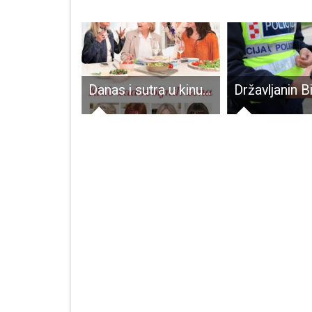
Gastronomski centar uz Novčicu
Danas i sutra u kinu Korzo hit komedija Klub zadovoljnih žena!!!