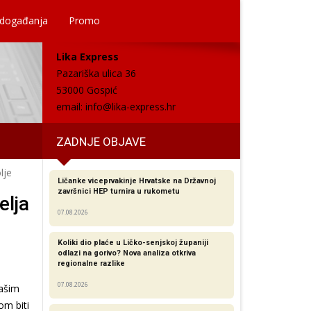
 događanja
Promo
Lika Express
Pazariška ulica 36
53000 Gospić
email:
info@lika-express.hr
ZADNJE OBJAVE
lje
Ličanke viceprvakinje Hrvatske na Državnoj
završnici HEP turnira u rukometu
elja
07.08.2026
Koliki dio plaće u Ličko-senjskoj županiji
odlazi na gorivo? Nova analiza otkriva
regionalne razlike​
07.08.2026
našim
om biti