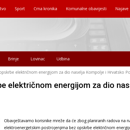
tvo
Sport
Crna kronika
Komunalne obavijesti
Najave
Brinje
Lovinac
Udbina
 opskrbe električnom energijom za dio naselja Kompolje i Hrvatsko Po
be električnom energijom za dio nas
Obavještavamo korisnike mreže da će zbog planiranih radova na 
elektroenergetskim postrojenjima bez opskrbe električnom energij