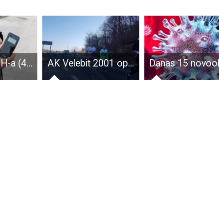
Državljanin BiH-a (42) u Novalji vozio s više od tri promila alkohola u krvi
AK Velebit 2001 opet rastrčan!