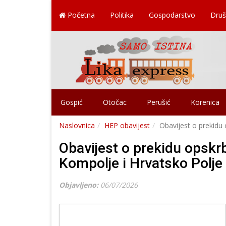
Početna
Politika
Gospodarstvo
Druš
Gospić
Otočac
Perušić
Korenica
Naslovnica
HEP obavijest
Obavijest o prekidu
Obavijest o prekidu opskr
Kompolje i Hrvatsko Polje
Objavljeno:
06/07/2026