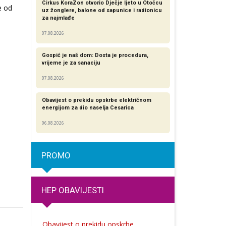
Cirkus KoraZon otvorio Dječje ljeto u Otočcu
e od
uz žonglere, balone od sapunice i radionicu
za najmlađe
07.08.2026
Gospić je naš dom: Dosta je procedura,
vrijeme je za sanaciju
07.08.2026
Obavijest o prekidu opskrbe električnom
energijom za dio naselja Cesarica
06.08.2026
PROMO
HEP OBAVIJESTI
Obavijest o prekidu opskrbe