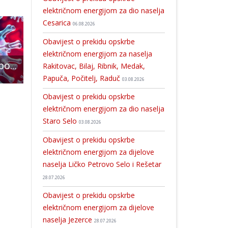
električnom energijom za dio naselja
Cesarica
06.08.2026
Obavijest o prekidu opskrbe
električnom energijom za naselja
Danas 15 novooboljelih od COVID-19
Lijepa priča: Gospićanin Marjan Pavičić proizvest će ove godine 25 tona jabuka i 5 tona meda
Tuga i suze u stožer
Rakitovac, Bilaj, Ribnik, Medak,
Papuča, Počitelj, Raduč
03.08.2026
Obavijest o prekidu opskrbe
električnom energijom za dio naselja
Staro Selo
03.08.2026
Obavijest o prekidu opskrbe
električnom energijom za dijelove
naselja Ličko Petrovo Selo i Rešetar
28.07.2026
Obavijest o prekidu opskrbe
električnom energijom za dijelove
naselja Jezerce
28.07.2026