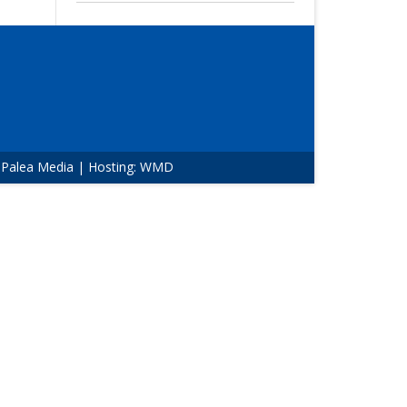
:
Palea Media
| Hosting:
WMD