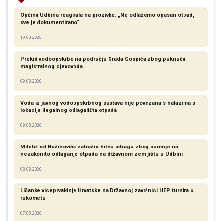
Općina Udbina reagirala na prozivke: „Ne odlažemo opasan otpad,
sve je dokumentirano“
10.08.2026
Prekid vodoopskrbe na području Grada Gospića zbog puknuća
magistralnog cjevovoda
09.08.2026
Voda iz javnog vodoopskrbnog sustava nije povezana s nalazima s
lokacije ilegalnog odlagališta otpada
09.08.2026
Miletić od Božinovića zatražio hitnu istragu zbog sumnje na
nezakonito odlaganje otpada na državnom zemljištu u Udbini
08.08.2026
Ličanke viceprvakinje Hrvatske na Državnoj završnici HEP turnira u
rukometu
07.08.2026