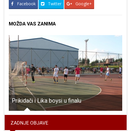
Facebook
Twitter
Google+
MOŽDA VAS ZANIMA
arbare i Zdene postojat će i ličkoga sela!!
Prikidači i Lika boysi u finalu
ZADNJE OBJAVE