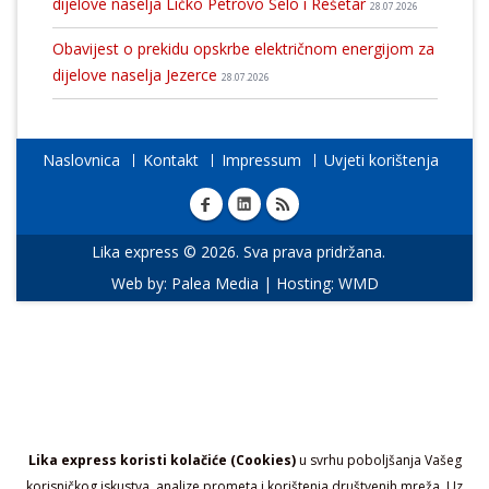
dijelove naselja Ličko Petrovo Selo i Rešetar
28.07.2026
Obavijest o prekidu opskrbe električnom energijom za
dijelove naselja Jezerce
28.07.2026
Naslovnica
Kontakt
Impressum
Uvjeti korištenja
Lika express © 2026. Sva prava pridržana.
Web by:
Palea Media
| Hosting:
WMD
Lika express koristi kolačiće (Cookies)
u svrhu poboljšanja Vašeg
korisničkog iskustva, analize prometa i korištenja društvenih mreža. Uz