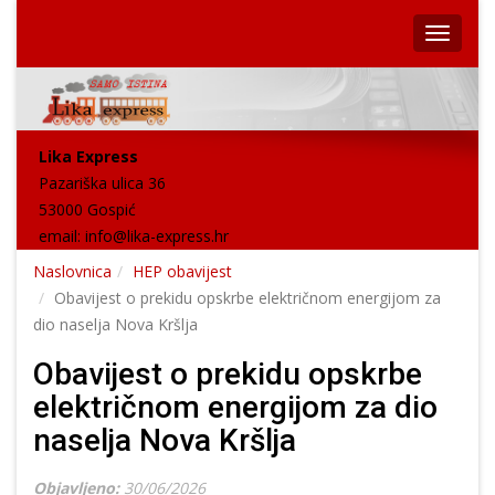
Lika Express
Pazariška ulica 36
53000 Gospić
email:
info@lika-express.hr
Naslovnica
HEP obavijest
Obavijest o prekidu opskrbe električnom energijom za
dio naselja Nova Kršlja
Obavijest o prekidu opskrbe
električnom energijom za dio
naselja Nova Kršlja
Objavljeno:
30/06/2026