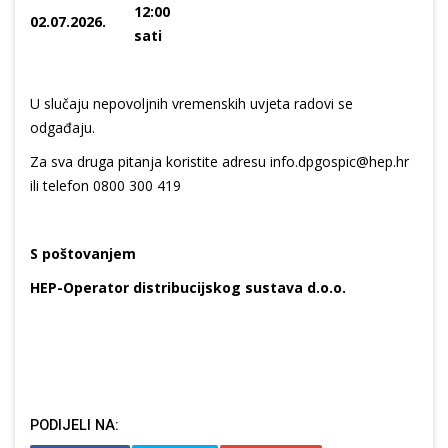
12:00
02.07.2026.
sati
U slučaju nepovoljnih vremenskih uvjeta radovi se
odgađaju.
Za sva druga pitanja koristite adresu info.dpgospic@hep.hr
ili telefon 0800 300 419
S poštovanjem
HEP-Operator distribucijskog sustava d.o.o.
PODIJELI NA: