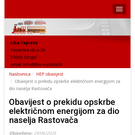
Lika Express
Pazariška ulica 36
53000 Gospić
email:
info@lika-express.hr
Naslovnica
HEP obavijest
Obavijest o prekidu opskrbe električnom energijom za
dio naselja Rastovača
Obavijest o prekidu opskrbe
električnom energijom za dio
naselja Rastovača
Objavljeno:
29/06/2026