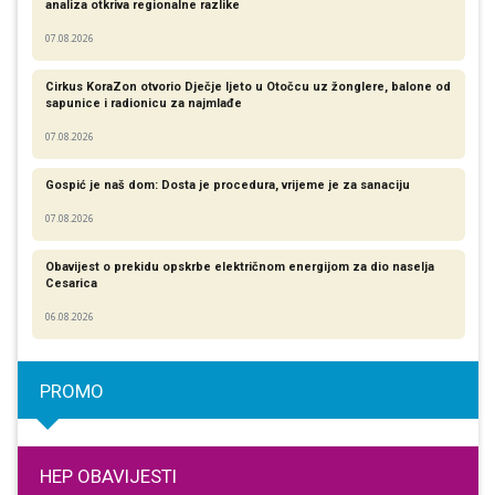
analiza otkriva regionalne razlike​
07.08.2026
Cirkus KoraZon otvorio Dječje ljeto u Otočcu uz žonglere, balone od
sapunice i radionicu za najmlađe
07.08.2026
Gospić je naš dom: Dosta je procedura, vrijeme je za sanaciju
07.08.2026
Obavijest o prekidu opskrbe električnom energijom za dio naselja
Cesarica
06.08.2026
PROMO
HEP OBAVIJESTI