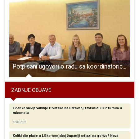
 organizira dvije radionice za djecu o izradi maski
Potpisani ugovori o radu sa koordinatoricama projekta „Zaželi“
L
ZADNJE OBJAVE
Ličanke viceprvakinje Hrvatske na Državnoj završnici HEP turnira u
rukometu
07.08.2026
Koliki dio plaće u Ličko-senjskoj županiji odlazi na gorivo? Nova