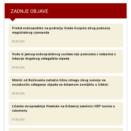
ZADNJE OBJAVE
Prekid vodoopskrbe na području Grada Gospića zbog puknuća
magistralnog cjevovoda
09.08.2026
Voda iz javnog vodoopskrbnog sustava nije povezana s nalazima s
lokacije ilegalnog odlagališta otpada
09.08.2026
Miletić od Božinovića zatražio hitnu istragu zbog sumnje na
nezakonito odlaganje otpada na državnom zemljištu u Udbini
08.08.2026
Ličanke viceprvakinje Hrvatske na Državnoj završnici HEP turnira u
rukometu
07.08.2026