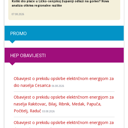
Koliki dio plaće u Ličko-senjskoj županiji odlazi na gorivo? Nova
analiza otkriva regionalne razlike​
07.08.2026
PROMO
HEP OBAVIJESTI
Obavijest o prekidu opskrbe električnom energijom za
dio naselja Cesarica
06.08.2026
Obavijest o prekidu opskrbe električnom energijom za
naselja Rakitovac, Bilaj, Ribnik, Medak, Papuča,
Počitelj, Raduč
03.08.2026
Obavijest o prekidu opskrbe električnom energijom za