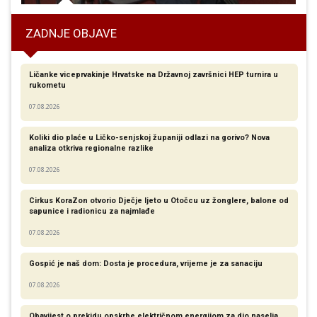
ZADNJE OBJAVE
Ličanke viceprvakinje Hrvatske na Državnoj završnici HEP turnira u
rukometu
07.08.2026
Koliki dio plaće u Ličko-senjskoj županiji odlazi na gorivo? Nova
analiza otkriva regionalne razlike​
07.08.2026
Cirkus KoraZon otvorio Dječje ljeto u Otočcu uz žonglere, balone od
sapunice i radionicu za najmlađe
07.08.2026
Gospić je naš dom: Dosta je procedura, vrijeme je za sanaciju
07.08.2026
Obavijest o prekidu opskrbe električnom energijom za dio naselja