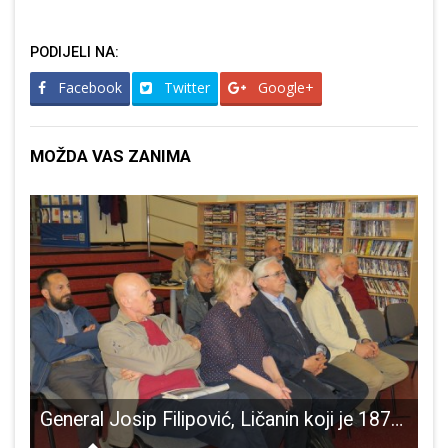
PODIJELI NA:
Facebook
Twitter
Google+
MOŽDA VAS ZANIMA
i Roditeljski sastanak u sklopu turneje staju u Gospiću
General Josip Filipović, Ličanin koji je 1878. zaposjeo BiH-a