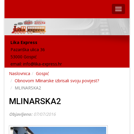
Lika Express
Pazariška ulica 36
53000 Gospić
email:
info@lika-express.hr
Naslovnica
Gospić
Obnovom Mlinarske izbrisali svoju povijest?
MLINARSKA2
MLINARSKA2
Objavljeno:
07/07/2016