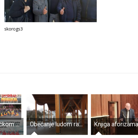
skorogs3
Upisi u gospićkom Pučkom
Obećanje ludom radovanje. Odnosno prođe obećana veljača a placa još zjapi prazna