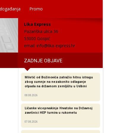
 događanja
Promo
Lika Express
Pazariška ulica 36
53000 Gospić
email:
info@lika-express.hr
ZADNJE OBJAVE
Miletić od Božinovića zatražio hitnu istragu
zbog sumnje na nezakonito odlaganje
otpada na državnom zemljištu u Udbini
08.08.2026
Ličanke viceprvakinje Hrvatske na Državnoj
završnici HEP turnira u rukometu
07.08.2026