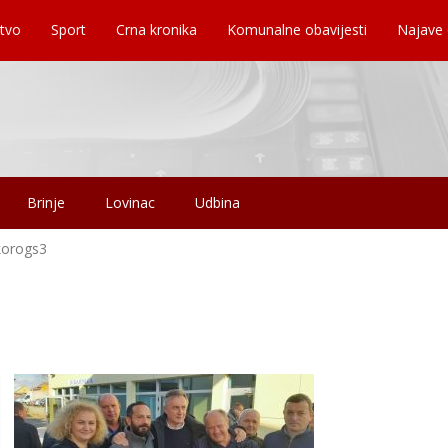
tvo
Sport
Crna kronika
Komunalne obavijesti
Najave
Brinje
Lovinac
Udbina
korogs3