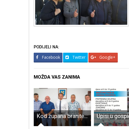
PODIJELI NA:
Facebook
Twitter
Google+
MOŽDA VAS ZANIMA
Pet je novooboljelih od COVID-19
Kod župana branitelji, sindikalisti i nogometaši