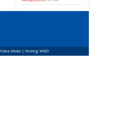
28.07.2026
:
Palea Media
| Hosting:
WMD