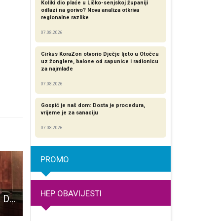
Koliki dio plaće u Ličko-senjskoj županiji
odlazi na gorivo? Nova analiza otkriva
regionalne razlike​
07.08.2026
Cirkus KoraZon otvorio Dječje ljeto u Otočcu
uz žonglere, balone od sapunice i radionicu
za najmlađe
07.08.2026
Gospić je naš dom: Dosta je procedura,
vrijeme je za sanaciju
07.08.2026
PROMO
HEP OBAVIJESTI
Knjiga aforizama Danka Ivšinovića na Amazon-u
Rezultati pojačanog nadzora tehničke ispravnosti vozila
U ponedjeljak o lanjskom proračunu i radu gradskih i