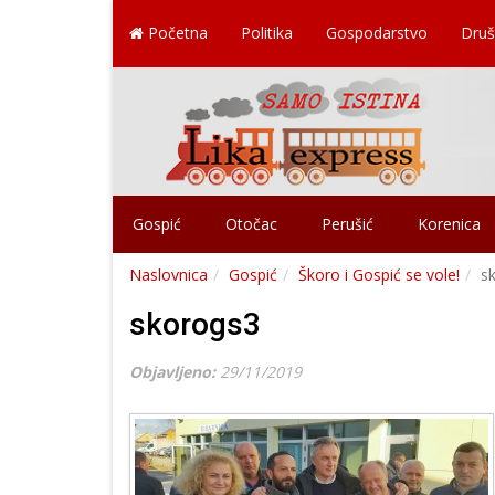
Početna
Politika
Gospodarstvo
Druš
Gospić
Otočac
Perušić
Korenica
Naslovnica
Gospić
Škoro i Gospić se vole!
s
skorogs3
Objavljeno:
29/11/2019