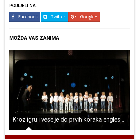
PODIJELI NA:
Facebook
Twitter
Google+
MOŽDA VAS ZANIMA
jera- zašto državne institucije oko tvornice litija u Gospiću stvaraju zavrzlamu s mišljenjima?
Kroz igru i veselje do prvih koraka engleskog jezika i glazbenih nastupa!!!
N