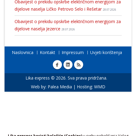
Obavijest o prekidu opskrbe električnom energijom za
dijelove naselja Ličko Petrovo Selo i Rešetar
28.07.2026
Obavijest o prekidu opskrbe električnom energijom za
dijelove naselja Jezerce
28.07.2026
Naslovnica
Kontakt
Impressum
Uvjeti korištenja
Lika express © 2026. Sva prava pridržana.
Web by:
Palea Media
| Hosting:
WMD
Lika express koristi kolačiće (Cookies)
u svrhu poboljšanja Vašeg