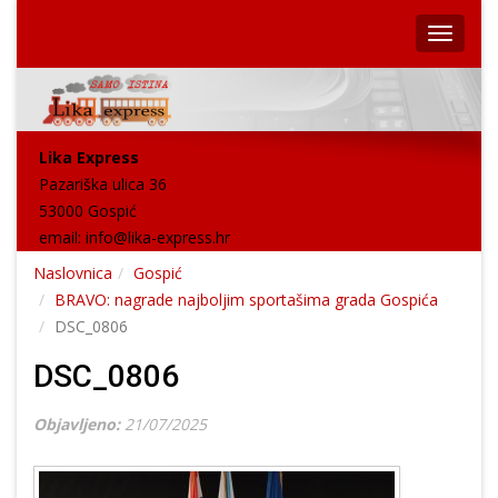
Lika Express
Pazariška ulica 36
53000 Gospić
email:
info@lika-express.hr
Naslovnica
Gospić
BRAVO: nagrade najboljim sportašima grada Gospića
DSC_0806
DSC_0806
Objavljeno:
21/07/2025