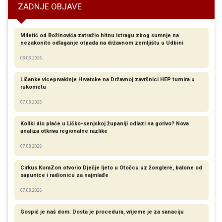
ZADNJE OBJAVE
Miletić od Božinovića zatražio hitnu istragu zbog sumnje na
nezakonito odlaganje otpada na državnom zemljištu u Udbini
08.08.2026
Ličanke viceprvakinje Hrvatske na Državnoj završnici HEP turnira u
rukometu
07.08.2026
Koliki dio plaće u Ličko-senjskoj županiji odlazi na gorivo? Nova
analiza otkriva regionalne razlike​
07.08.2026
Cirkus KoraZon otvorio Dječje ljeto u Otočcu uz žonglere, balone od
sapunice i radionicu za najmlađe
07.08.2026
Gospić je naš dom: Dosta je procedura, vrijeme je za sanaciju