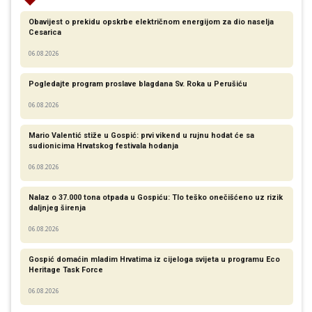
Obavijest o prekidu opskrbe električnom energijom za dio naselja
Cesarica
06.08.2026
Pogledajte program proslave blagdana Sv. Roka u Perušiću
06.08.2026
Mario Valentić stiže u Gospić: prvi vikend u rujnu hodat će sa
sudionicima Hrvatskog festivala hodanja
06.08.2026
Nalaz o 37.000 tona otpada u Gospiću: Tlo teško onečišćeno uz rizik
daljnjeg širenja
06.08.2026
Gospić domaćin mladim Hrvatima iz cijeloga svijeta u programu Eco
Heritage Task Force
06.08.2026