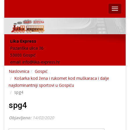
Lika Express
Pazariška ulica 36
53000 Gospić
email:
info@lika-express.hr
Naslovnica
Gospić
Košarka kod žena i rukomet kod muškaraca i dalje
najdominantniji sportovi u Gospiću
spg4
spg4
Objavljeno:
14/02/2020