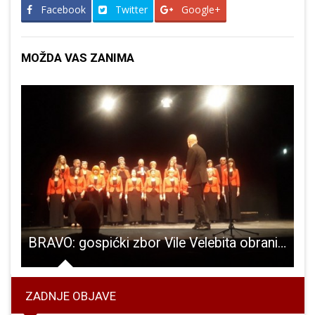
Facebook
Twitter
Google+
MOŽDA VAS ZANIMA
riž i Društvo naša djeca uljepšavaju vrijeme malim izbjeglicama iz Ukrajine
BRAVO: gospićki zbor Vile Velebita obranio srebro na državnom natjecanju tradicijskog pjevanja
ZADNJE OBJAVE