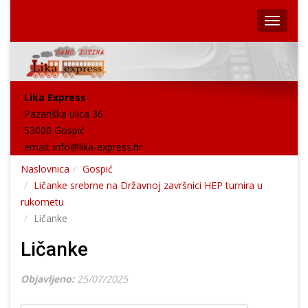
Lika Express
Pazariška ulica 36
53000 Gospić
email:
info@lika-express.hr
Naslovnica
Gospić
Ličanke srebrne na Državnoj završnici HEP turnira u
rukometu
Ličanke
Ličanke
Objavljeno:
25/07/2025