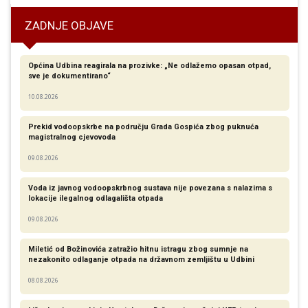
ZADNJE OBJAVE
Općina Udbina reagirala na prozivke: „Ne odlažemo opasan otpad,
sve je dokumentirano“
10.08.2026
Prekid vodoopskrbe na području Grada Gospića zbog puknuća
magistralnog cjevovoda
09.08.2026
Voda iz javnog vodoopskrbnog sustava nije povezana s nalazima s
lokacije ilegalnog odlagališta otpada
09.08.2026
Miletić od Božinovića zatražio hitnu istragu zbog sumnje na
nezakonito odlaganje otpada na državnom zemljištu u Udbini
08.08.2026