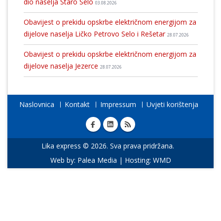
dio naselja Staro Selo
03.08.2026
Obavijest o prekidu opskrbe električnom energijom za
dijelove naselja Ličko Petrovo Selo i Rešetar
28.07.2026
Obavijest o prekidu opskrbe električnom energijom za
dijelove naselja Jezerce
28.07.2026
Naslovnica
Kontakt
Impressum
Uvjeti korištenja
Lika express © 2026. Sva prava pridržana.
Web by:
Palea Media
| Hosting:
WMD