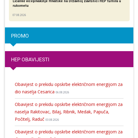
Ličanke viceprvakinje Hrvatske na Državnoj završnici HEP turnira u
rukometu
07.08.2026
PROMO
HEP OBAVIJESTI
Obavijest o prekidu opskrbe električnom energijom za
dio naselja Cesarica
06.08.2026
Obavijest o prekidu opskrbe električnom energijom za
naselja Rakitovac, Bilaj, Ribnik, Medak, Papuča,
Počitelj, Raduč
03.08.2026
Obavijest o prekidu opskrbe električnom energijom za