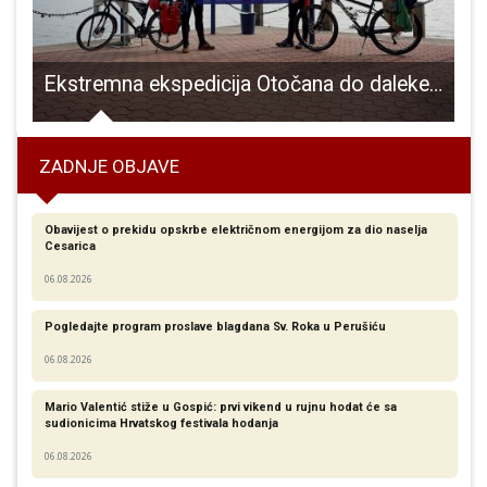
e JU Pećinski park Grabovača!
Ekstremna ekspedicija Otočana do daleke Rumunjske
ZADNJE OBJAVE
Obavijest o prekidu opskrbe električnom energijom za dio naselja
Cesarica
06.08.2026
Pogledajte program proslave blagdana Sv. Roka u Perušiću
06.08.2026
Mario Valentić stiže u Gospić: prvi vikend u rujnu hodat će sa
sudionicima Hrvatskog festivala hodanja
06.08.2026