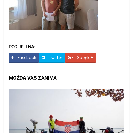
PODIJELI NA:
Facebook
Twitter
Google+
MOŽDA VAS ZANIMA