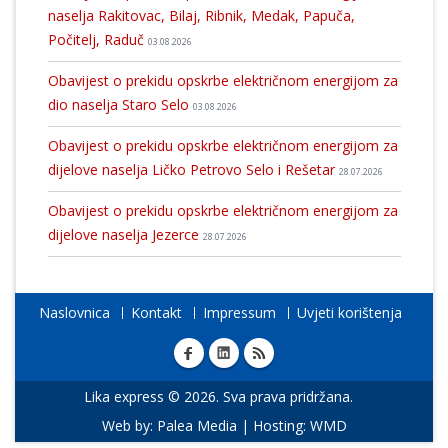
naselja Rakitovac, Bilaj, Ribnik, Medak, Papuča,
Počitelj, Raduč
03.08.2026
Obavijest o prekidu opskrbe električnom energijom za
dio naselja Staro Selo
03.08.2026
Obavijest o prekidu opskrbe električnom energijom za
dijelove naselja Ličko Petrovo Selo i Rešetar
28.07.2026
Obavijest o prekidu opskrbe električnom energijom za
dijelove naselja Jezerce
28.07.2026
Naslovnica
Kontakt
Impressum
Uvjeti korištenja
Lika express © 2026. Sva prava pridržana.
Web by:
Palea Media
| Hosting:
WMD