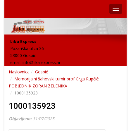
Lika Express
Pazariška ulica 36
53000 Gospić
email:
info@lika-express.hr
Naslovnica
Gospić
Memorijalni šahovski turnir prof Grga Rupčić:
POBJEDNIK ZORAN ZELENIKA
1000135923
1000135923
Objavljeno:
31/07/2025