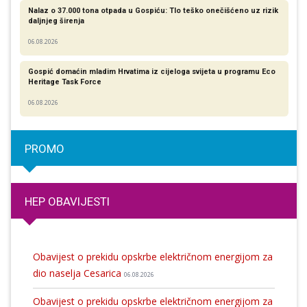
Nalaz o 37.000 tona otpada u Gospiću: Tlo teško onečišćeno uz rizik
daljnjeg širenja
06.08.2026
Gospić domaćin mladim Hrvatima iz cijeloga svijeta u programu Eco
Heritage Task Force
06.08.2026
PROMO
HEP OBAVIJESTI
Obavijest o prekidu opskrbe električnom energijom za
dio naselja Cesarica
06.08.2026
Obavijest o prekidu opskrbe električnom energijom za