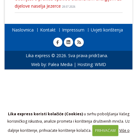
dijelove naselja Jezerce
28.07.2026
Naslovnica
Kontakt
Impressum
Uvjeti korištenja
Lika express © 2026. Sva prava pridržana.
Web by:
Palea Media
| Hosting:
WMD
Lika express koristi kolačiće (Cookies)
u svrhu poboljšanja Vašeg
korisničkog iskustva, analize prometa i korištenja društvenih mreža. Uz
daljnje korištenje, prihvaćate korištenje kolačića.
PRIHVAĆAM
Više o