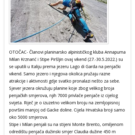
OTOČAC- Članovi planinarsko alpinističkog kluba Annapurna
Milan Krznarić i Stipe Piršljin ovaj vikend (27.-30.5.2022.) su
se uputili u Italiju prema jezeru Lago di Garda na penjački
vikend. Samo jezero i njegova okolica pružaju razne
atrakcije i aktivnosti gdje svatko pronalazi nešto za sebe.
Sjever jezera okružuju planine koje zbog velikog broja
penjačkih smjerova, njih 7000 privlače penjače iz cijelog
svijeta. Riječ je o izuzetno velikom broju na zemljopisnoj
površini manjoj od Gacke doline. Cijela Hrvatska broji samo
oko 5000 smjerova.
Stipe i Milan penjali su na stijeni Monte Brento, omiljenom
odredištu penjača dužinski smjer Claudia dužine 450 m