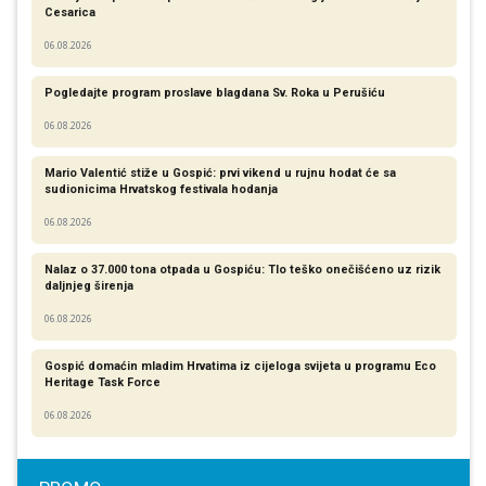
Cesarica
06.08.2026
Pogledajte program proslave blagdana Sv. Roka u Perušiću
06.08.2026
Mario Valentić stiže u Gospić: prvi vikend u rujnu hodat će sa
sudionicima Hrvatskog festivala hodanja
06.08.2026
Nalaz o 37.000 tona otpada u Gospiću: Tlo teško onečišćeno uz rizik
daljnjeg širenja
06.08.2026
Gospić domaćin mladim Hrvatima iz cijeloga svijeta u programu Eco
Heritage Task Force
06.08.2026