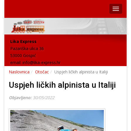
Lika Express
Pazariška ulica 36
53000 Gospić
email:
info@lika-express.hr
Naslovnica
Otočac
Uspjeh ličkih alpinista u Italiji
Uspjeh ličkih alpinista u Italiji
Objavljeno:
30/05/2022