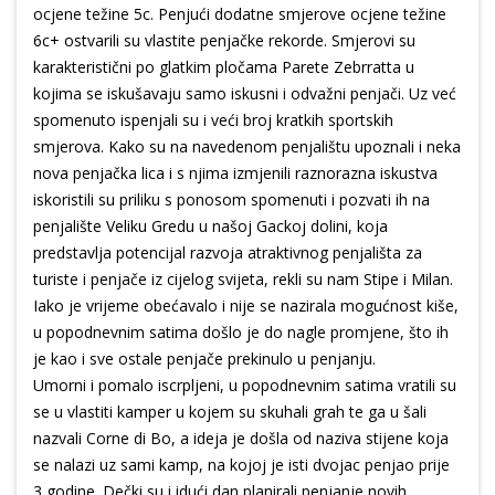
ocjene težine 5c. Penjući dodatne smjerove ocjene težine
6c+ ostvarili su vlastite penjačke rekorde. Smjerovi su
karakteristični po glatkim pločama Parete Zebrratta u
kojima se iskušavaju samo iskusni i odvažni penjači. Uz već
spomenuto ispenjali su i veći broj kratkih sportskih
smjerova. Kako su na navedenom penjalištu upoznali i neka
nova penjačka lica i s njima izmjenili raznorazna iskustva
iskoristili su priliku s ponosom spomenuti i pozvati ih na
penjalište Veliku Gredu u našoj Gackoj dolini, koja
predstavlja potencijal razvoja atraktivnog penjališta za
turiste i penjače iz cijelog svijeta, rekli su nam Stipe i Milan.
Iako je vrijeme obećavalo i nije se nazirala mogućnost kiše,
u popodnevnim satima došlo je do nagle promjene, što ih
je kao i sve ostale penjače prekinulo u penjanju.
Umorni i pomalo iscrpljeni, u popodnevnim satima vratili su
se u vlastiti kamper u kojem su skuhali grah te ga u šali
nazvali Corne di Bo, a ideja je došla od naziva stijene koja
se nalazi uz sami kamp, na kojoj je isti dvojac penjao prije
3 godine. Dečki su i idući dan planirali penjanje novih