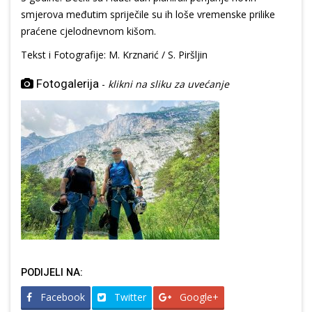
smjerova međutim spriječile su ih loše vremenske prilike
praćene cjelodnevnom kišom.
Tekst i Fotografije: M. Krznarić / S. Piršljin
Fotogalerija
-
klikni na sliku za uvećanje
PODIJELI NA:
Facebook
Twitter
Google+