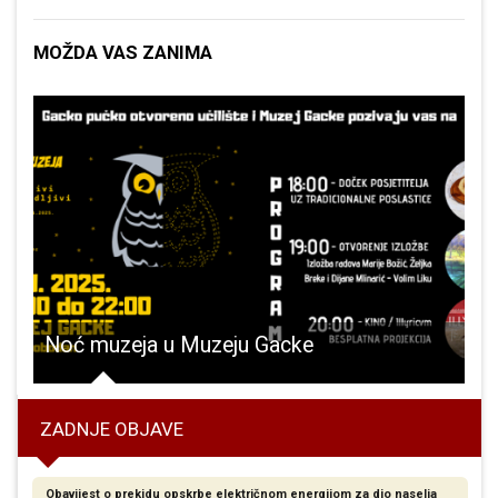
MOŽDA VAS ZANIMA
protekla 24 sata je iz Otočca
Noć muzeja u Muzeju Gacke
ZADNJE OBJAVE
Obavijest o prekidu opskrbe električnom energijom za dio naselja