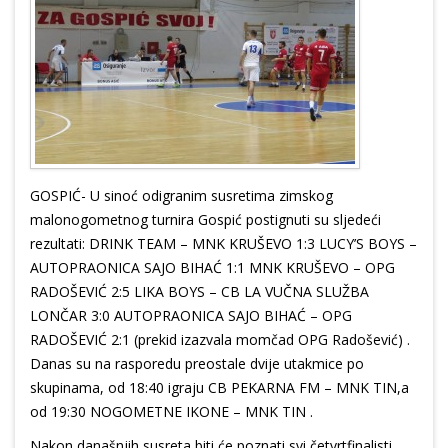
GOSPIĆ- U sinoć odigranim susretima zimskog
malonogometnog turnira Gospić postignuti su sljedeći
rezultati: DRINK TEAM – MNK KRUŠEVO 1:3 LUCY’S BOYS –
AUTOPRAONICA SAJO BIHAĆ 1:1 MNK KRUŠEVO – OPG
RADOŠEVIĆ 2:5 LIKA BOYS – CB LA VUČNA SLUŽBA
LONČAR 3:0 AUTOPRAONICA SAJO BIHAĆ – OPG
RADOŠEVIĆ 2:1 (prekid izazvala momčad OPG Radošević) .
Danas su na rasporedu preostale dvije utakmice po
skupinama, od 18:40 igraju CB PEKARNA FM – MNK TIN,a
od 19:30 NOGOMETNE IKONE – MNK TIN .
Nakon današnjih susreta biti će poznati svi četvrtfinalisti