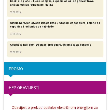
Koliki dio plaće u Ličko-senjskoj županiji odlazi na gorivo? Nova
analiza otkriva regionalne razlike​
07.08.2026
Cirkus KoraZon otvorio Dječje ljeto u Otočcu uz žonglere, balone od
sapunice i radionicu za najmlađe
07.08.2026
Gospić je naš dom: Dosta je procedura, vrijeme je za sanaciju
07.08.2026
PROMO
HEP OBAVIJESTI
Obavijest o prekidu opskrbe električnom energijom za