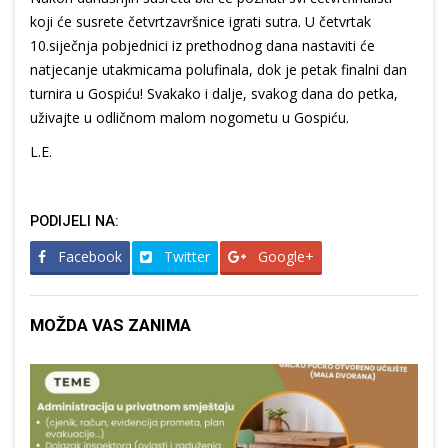
koji će susrete četvrtzavršnice igrati sutra. U četvrtak
10.siječnja pobjednici iz prethodnog dana nastaviti će
natjecanje utakmicama polufinala, dok je petak finalni dan
turnira u Gospiću! Svakako i dalje, svakog dana do petka,
uživajte u odličnom malom nogometu u Gospiću.
L.E.
PODIJELI NA:
Facebook
Twitter
Google+
MOŽDA VAS ZANIMA