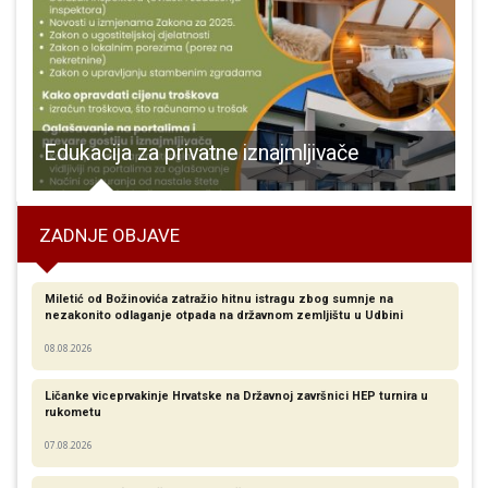
Edukacija za privatne iznajmljivače
ZADNJE OBJAVE
Miletić od Božinovića zatražio hitnu istragu zbog sumnje na
nezakonito odlaganje otpada na državnom zemljištu u Udbini
08.08.2026
Ličanke viceprvakinje Hrvatske na Državnoj završnici HEP turnira u
rukometu
07.08.2026