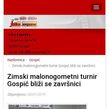
Lika Express
Pazariška ulica 36
53000 Gospić
email:
info@lika-express.hr
Naslovnica
Gospić
Zimski malonogometni turnir Gospić bliži se završnici
Zimski malonogometni turnir
Gospić bliži se završnici
Objavljeno:
08/01/2019