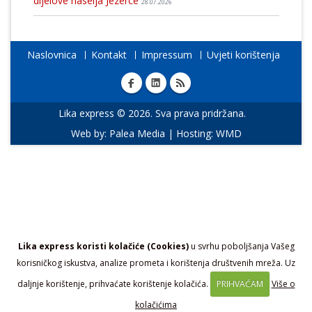
dijelove naselja Jezerce
28.07.2026
Naslovnica
Kontakt
Impressum
Uvjeti korištenja
Lika express © 2026. Sva prava pridržana.
Web by:
Palea Media
| Hosting:
WMD
Lika express koristi kolačiće (Cookies)
u svrhu poboljšanja Vašeg
korisničkog iskustva, analize prometa i korištenja društvenih mreža. Uz
daljnje korištenje, prihvaćate korištenje kolačića.
PRIHVAĆAM
Više o
kolačićima