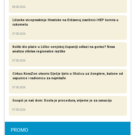
08.08.2026
Ličanke viceprvakinje Hrvatske na Državnoj završnici HEP turnira u
rukometu
07.08.2026
Koliki dio plaće u Ličko-senjskoj županiji odlazi na gorivo? Nova
analiza otkriva regionalne razlike​
07.08.2026
Cirkus KoraZon otvorio Dječje ljeto u Otočcu uz žonglere, balone od
sapunice i radionicu za najmlađe
07.08.2026
Gospić je naš dom: Dosta je procedura, vrijeme je za sanaciju
07.08.2026
PROMO