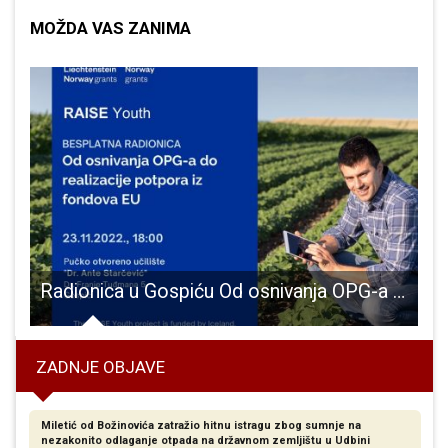
MOŽDA VAS ZANIMA
st književnog susreta Matej Perkov
Radionica u Gospiću Od osnivanja OPG-a do realizacije potpora iz fondova EU
ZADNJE OBJAVE
Miletić od Božinovića zatražio hitnu istragu zbog sumnje na
nezakonito odlaganje otpada na državnom zemljištu u Udbini