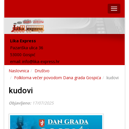
Lika Express
Pazariška ulica 36
53000 Gospić
email:
info@lika-express.hr
Naslovnica
Društvo
Folklorna večer povodom Dana grada Gospića
kudovi
kudovi
Objavljeno:
17/07/2025