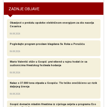
ZADNJE OBJAVE
Obavijest o prekidu opskrbe električnom energijom za dio naselja
Cesarica
06.08.2026
Pogledajte program proslave blagdana Sv. Roka u Perušiću
06.08.2026
Mario Valentić stiže u Gospić: prvi vikend u rujnu hodat će sa
sudionicima Hrvatskog festivala hodanja
06.08.2026
Nalaz o 37.000 tona otpada u Gospiću: Tlo teško onečišćeno uz rizik
daljnjeg širenja
06.08.2026
Gospić domaćin mladim Hrvatima iz cijeloga svijeta u programu Eco