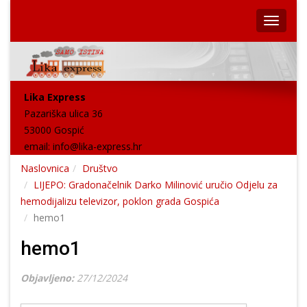
Lika Express
Pazariška ulica 36
53000 Gospić
email:
info@lika-express.hr
Naslovnica
Društvo
LIJEPO: Gradonačelnik Darko Milinović uručio Odjelu za
hemodijalizu televizor, poklon grada Gospića
hemo1
hemo1
Objavljeno:
27/12/2024