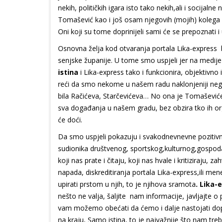
nekih, političkih igara isto tako nekih,ali i socijaln
Tomašević kao i još osam njegovih (mojih) kolega za
Oni koji su tome doprinijeli sami će se prepoznati i
Osnovna želja kod otvaranja portala Lika-express bi
senjske županije. U tome smo uspjeli jer na medij
istina
i Lika-express tako i funkcionira, objektivno
reći da smo nekome u našem radu naklonjeniji neg
bila Račićeva, Starčevićeva… No ona je Tomaševiće
sva događanja u našem gradu, bez obzira tko ih organiz
će doći.
Da smo uspjeli pokazuju i svakodnevnevne pozitivne 
sudionika društvenog, sportskog,kulturnog,gospoda
koji nas prate i čitaju, koji nas hvale i kritiziraju
napada, diskreditiranja portala Lika-express,ili me
upirati prstom u njih, to je njihova sramota
. Lika-
nešto ne valja, šaljite nam informacije, javljajte
vam možemo obećati da ćemo i dalje nastojati dopr
na kraju, Samo istina, to je najvažnije što nam treb