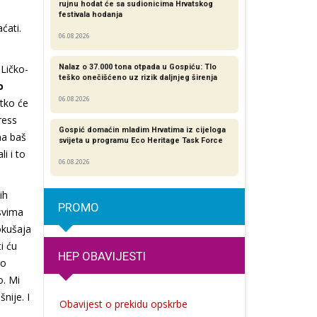
rujnu hodat će sa sudionicima Hrvatskog
festivala hodanja
ćati.
06.08.2026
 Ličko-
Nalaz o 37.000 tona otpada u Gospiću: Tlo
teško onečišćeno uz rizik daljnjeg širenja
o
06.08.2026
 tko će
ress
Gospić domaćin mladim Hrvatima iz cijeloga
ma baš
svijeta u programu Eco Heritage Task Force
i i to
06.08.2026
ih
PROMO
svima
pokušaja
i ću
HEP OBAVIJESTI
ko
o. Mi
nije. I
Obavijest o prekidu opskrbe