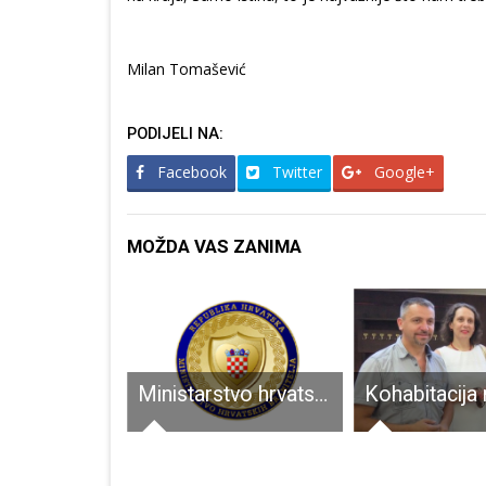
Milan Tomašević
PODIJELI NA:
Facebook
Twitter
Google+
MOŽDA VAS ZANIMA
U Otočcu se održava velika manifestacija Eko Etno Gacka
Ministarstvo hrvatskih branitelja objavilo poziv za financiranje obilježavanja obljetnica iz Domovinskog rata