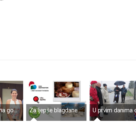
Kohabitacija na gospićki način:u Nadzorni odbor Usluge nećemo pravnika nego učiteljicu!!!
Za ljepše blagdane – posjeti Liku i pokloni Lika Quality proizvode