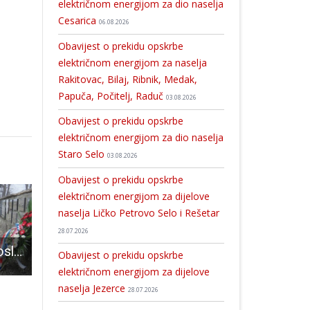
električnom energijom za dio naselja
Cesarica
06.08.2026
Obavijest o prekidu opskrbe
električnom energijom za naselja
Rakitovac, Bilaj, Ribnik, Medak,
Papuča, Počitelj, Raduč
03.08.2026
Obavijest o prekidu opskrbe
električnom energijom za dio naselja
Staro Selo
03.08.2026
Obavijest o prekidu opskrbe
električnom energijom za dijelove
naselja Ličko Petrovo Selo i Rešetar
28.07.2026
U prvim danima oslobođenja Gospića partizani su pobili na tisuće ljudi!!!
Koncertom Brkova i gospićke grupe DC5 u petak 5.srpnja starta ovogodišnji GROCKS
LIJEPO: Branitelji Istrijani obilaze ličko-bojište i odaju počast svim poginulim hrvatskim braniteljima
Obavijest o prekidu opskrbe
električnom energijom za dijelove
naselja Jezerce
28.07.2026