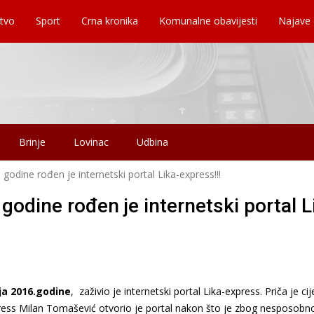
tvo
Sport
Crna kronika
Komunalne obavijesti
Najave
Brinje
Lovinac
Udbina
 godine rođen je internetski portal Lika-express!!!
 godine rođen je internetski portal L
nja 2016.godine
, zaživio je internetski portal Lika-express. Priča je cij
xpress Milan Tomašević otvorio je portal nakon što je zbog nesposobno