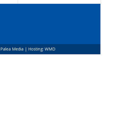
:
Palea Media
| Hosting:
WMD