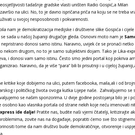
e neosjetljivosti tadašnje gradske vlasti uništen Radio Gospić,a Milan
vršio na ulici. No, to je davno ispričana priča na koju se ne treba vra
 uživati u svojoj nesposobnosti i pokvarenosti.
la nam je demokratizacija medijske i društvene slike Gospića i cijele
e se sada u našoj županiji drugačije gleda. Osnovni moto nam je
Sam
 i nepristrano donosi samo istinu. Naravno, uvijek će se pronaći netko
o nekom drugom, no to je samo subjektivni dojam. Tako je Lika-exp
va, i donosi vam samo istinu. Često smo jedini portal koji pokriva a
irao. Naravno, da je više “para” bili bi prisutniji i u cijeloj županiji,al
kritike koje dobijemo na ulici, putem facebooka, maila,ali i od brojn
rskog i političkog života ovoga kutka Lijepe naše. Zahvaljujemo se 
, zahvaljujemo se našim sponzorima. U dvije godine postojanja bilo je i 
ne osobno kao vlasnika portala od strane nekih koje neću imenovati nit
express ide dalje!
Pratite nas, budite naši vjerni čitatelji, kritizirajte a
 o problemima, zovite nas na događaje, popratiti ćemo sve što stignem
inositi tome da nam društvo bude demokratičnije, otvorenije i uspješ
a.