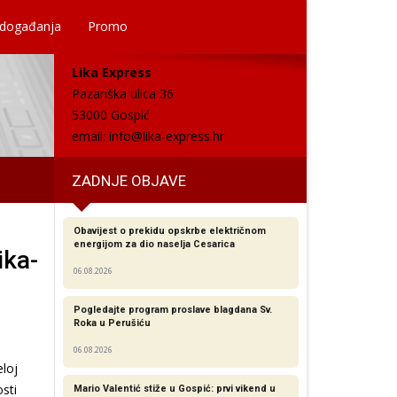
 događanja
Promo
Lika Express
Pazariška ulica 36
53000 Gospić
email:
info@lika-express.hr
ZADNJE OBJAVE
Obavijest o prekidu opskrbe električnom
energijom za dio naselja Cesarica
ika-
06.08.2026
Pogledajte program proslave blagdana Sv.
Roka u Perušiću
06.08.2026
eloj
sti
Mario Valentić stiže u Gospić: prvi vikend u