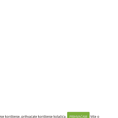
je korištenje, prihvaćate korištenje kolačića.
PRIHVAĆAM
Više o