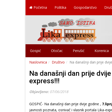
Početna
Politika
Gospodarstvo
Druš
Gospić
Otočac
Perušić
Korenica
Naslovnica
Društvo
Na današnji dan prije dvije
Na današnji dan prije dvije
express!!!
Objavljeno:
07/06/2018
GOSPIĆ- Na današnji dan prije dvije godine ,
7.lip
javnosti poznata, osnivač i vlasnik portala Lika-e