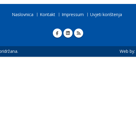
Naslovnica
Kontakt
Impressum
Uvjeti korištenja
 pridržana.
Web by