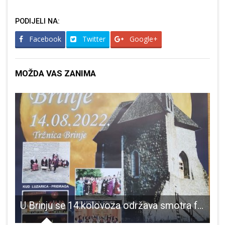
PODIJELI NA:
Facebook
Twitter
Google+
MOŽDA VAS ZANIMA
 iznio niz SDP-ovih prijedloga za povećanje mirovina
U Brinju se 14.kolovoza održava smotra folklora
G