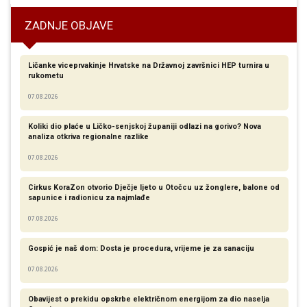
ZADNJE OBJAVE
Ličanke viceprvakinje Hrvatske na Državnoj završnici HEP turnira u
rukometu
07.08.2026
Koliki dio plaće u Ličko-senjskoj županiji odlazi na gorivo? Nova
analiza otkriva regionalne razlike​
07.08.2026
Cirkus KoraZon otvorio Dječje ljeto u Otočcu uz žonglere, balone od
sapunice i radionicu za najmlađe
07.08.2026
Gospić je naš dom: Dosta je procedura, vrijeme je za sanaciju
07.08.2026
Obavijest o prekidu opskrbe električnom energijom za dio naselja