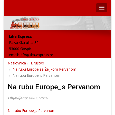
Lika Express
Pazariška ulica 36
53000 Gospić
email:
info@lika-express.hr
Naslovnica
Društvo
Na rubu Europe sa Željkom Pervanom
Na rubu Europe_s Pervanom
Na rubu Europe_s Pervanom
Objavljeno:
08/06/2016
Na rubu Europe_s Pervanom