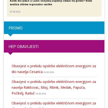
Koliki dio plaće u Ličko-senjskoj županiji odlazi na gorivo? Nova
analiza otkriva regionalne razlike​
07.08.2026
PROMO
HEP OBAVIJESTI
Obavijest o prekidu opskrbe električnom energijom za
dio naselja Cesarica
06.08.2026
Obavijest o prekidu opskrbe električnom energijom za
naselja Rakitovac, Bilaj, Ribnik, Medak, Papuča,
Počitelj, Raduč
03.08.2026
Obavijest o prekidu opskrbe električnom energijom za