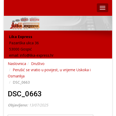
Lika Express
Pazariška ulica 36
53000 Gospić
email:
info@lika-express.hr
Naslovnica
Društvo
Perušić se vratio u povijest, u vrijeme Uskoka i
Osmanlija
DSC_0663
DSC_0663
Objavljeno:
13/07/2025