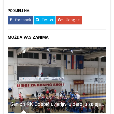
PODIJELI NA:
Facebook
Twitter
Google+
MOŽDA VAS ZANIMA
Seniori RK Gospić uvjerljivi u derbiju za sjajan završetak prvog dijela sezone
L