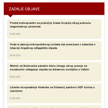
ZADNJE OBJAVE
Prekid vodoopskrbe na području Grada Gospića zbog puknuća
magistralnog cjevovoda
09.08.2026
Voda iz javnog vodoopskrbnog sustava nije povezana s nalazima s
lokacije ilegalnog odlagališta otpada
09.08.2026
Miletić od Božinovića zatražio hitnu istragu zbog sumnje na
nezakonito odlaganje otpada na državnom zemljištu u Udbini
08.08.2026
Ličanke viceprvakinje Hrvatske na Državnoj završnici HEP turnira u
rukometu
07.08.2026