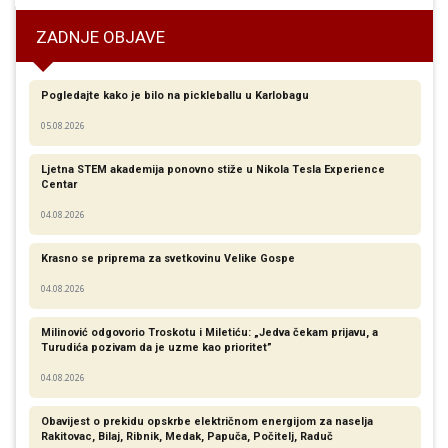
ZADNJE OBJAVE
Pogledajte kako je bilo na pickleballu u Karlobagu
05.08.2026
Ljetna STEM akademija ponovno stiže u Nikola Tesla Experience
Centar
04.08.2026
Krasno se priprema za svetkovinu Velike Gospe
04.08.2026
Milinović odgovorio Troskotu i Miletiću: „Jedva čekam prijavu, a
Turudića pozivam da je uzme kao prioritet”
04.08.2026
Obavijest o prekidu opskrbe električnom energijom za naselja
Rakitovac, Bilaj, Ribnik, Medak, Papuča, Počitelj, Raduč