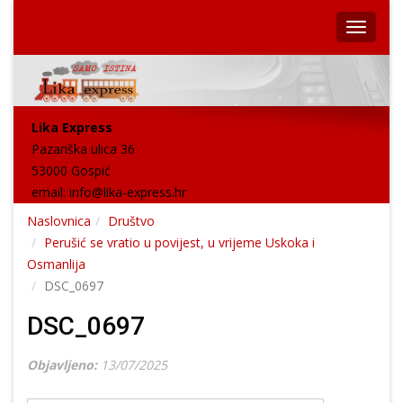
Lika Express
Pazariška ulica 36
53000 Gospić
email:
info@lika-express.hr
Naslovnica
Društvo
Perušić se vratio u povijest, u vrijeme Uskoka i
Osmanlija
DSC_0697
DSC_0697
Objavljeno:
13/07/2025