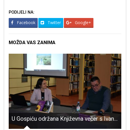
PODIJELI NA:
Facebook
Twitter
Google+
MOŽDA VAS ZANIMA
Visočice uvjerljivi protiv ekipe Mantinela2
U Gospiću održana Književna večer s Ivanom Štulić