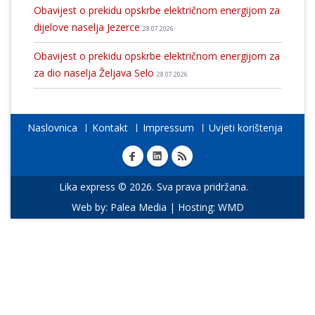
Obavijest o prekidu opskrbe električnom energijom za
dijelove naselja Jezerce
28.07.2026
Obavijest o prekidu opskrbe električnom energijom za
za dio naselja Željava Selo
28.07.2026
Naslovnica
Kontakt
Impressum
Uvjeti korištenja
Lika express © 2026. Sva prava pridržana.
Web by:
Palea Media
| Hosting:
WMD