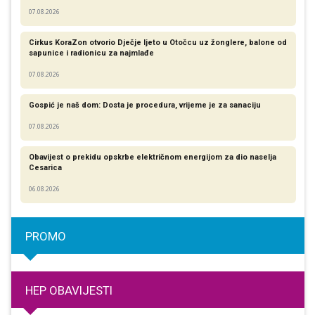
07.08.2026
Cirkus KoraZon otvorio Dječje ljeto u Otočcu uz žonglere, balone od
sapunice i radionicu za najmlađe
07.08.2026
Gospić je naš dom: Dosta je procedura, vrijeme je za sanaciju
07.08.2026
Obavijest o prekidu opskrbe električnom energijom za dio naselja
Cesarica
06.08.2026
PROMO
HEP OBAVIJESTI