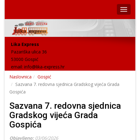
Lika Express
Pazariška ulica 36
53000 Gospić
email:
info@lika-express.hr
Naslovnica
Gospić
Sazvana 7. redovna sjednica Gradskog vijeća Grada
Gospića
Sazvana 7. redovna sjednica
Gradskog vijeća Grada
Gospića
Objavljeno:
03/06/2026