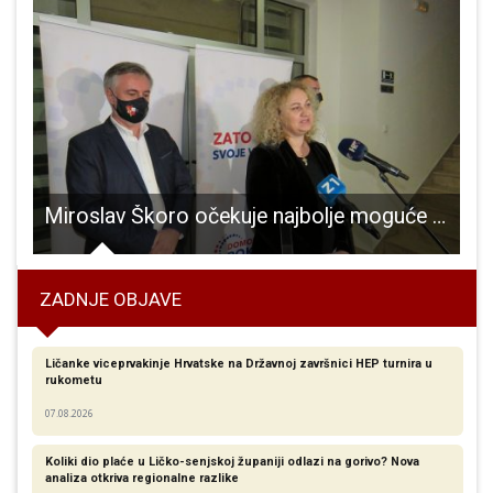
ovooboljelih
Miroslav Škoro očekuje najbolje moguće rezultate Domovinskog pokreta u Ličko-senjskoj županiji na lokalnim izborima
ZADNJE OBJAVE
Ličanke viceprvakinje Hrvatske na Državnoj završnici HEP turnira u
rukometu
07.08.2026
Koliki dio plaće u Ličko-senjskoj županiji odlazi na gorivo? Nova
analiza otkriva regionalne razlike​