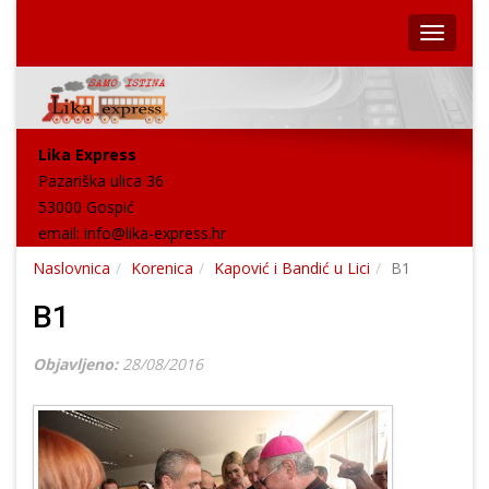
Lika Express
Pazariška ulica 36
53000 Gospić
email:
info@lika-express.hr
Naslovnica
Korenica
Kapović i Bandić u Lici
B1
B1
Objavljeno:
28/08/2016