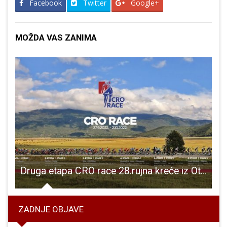
Facebook
Twitter
Google+
MOŽDA VAS ZANIMA
ak Nabave radova na energetskoj obnovi “Uglovnice” i “Čardaka”
Druga etapa CRO race 28.rujna kreće iz Otočca, oko 14 sati biciklisti će proći kroz Gospić
Z
ZADNJE OBJAVE