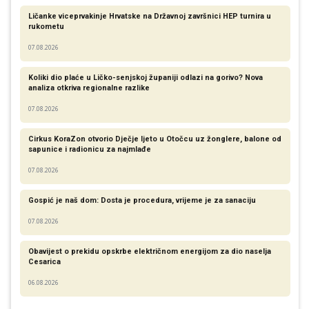
Ličanke viceprvakinje Hrvatske na Državnoj završnici HEP turnira u
rukometu
07.08.2026
Koliki dio plaće u Ličko-senjskoj županiji odlazi na gorivo? Nova
analiza otkriva regionalne razlike​
07.08.2026
Cirkus KoraZon otvorio Dječje ljeto u Otočcu uz žonglere, balone od
sapunice i radionicu za najmlađe
07.08.2026
Gospić je naš dom: Dosta je procedura, vrijeme je za sanaciju
07.08.2026
Obavijest o prekidu opskrbe električnom energijom za dio naselja
Cesarica
06.08.2026