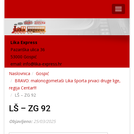
Lika Express
Pazariška ulica 36
53000 Gospić
email:
info@lika-express.hr
Naslovnica
Gospić
BRAVO: malonogometaši Lika športa prvaci druge lige,
regija Centar!!!
LŠ – ZG 92
LŠ – ZG 92
Objavljeno:
25/03/2025