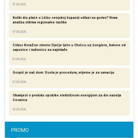
07.08.2026
Koliki dio plaće u Ličko-senjskoj županiji odlazi na gorivo? Nova
analiza otkriva regionalne razlike​
07.08.2026
Cirkus KoraZon otvorio Dječje ljeto u Otočcu uz žonglere, balone od
sapunice i radionicu za najmlađe
07.08.2026
Gospić je naš dom: Dosta je procedura, vrijeme je za sanaciju
07.08.2026
Obavijest o prekidu opskrbe električnom energijom za dio naselja
Cesarica
06.08.2026
PROMO