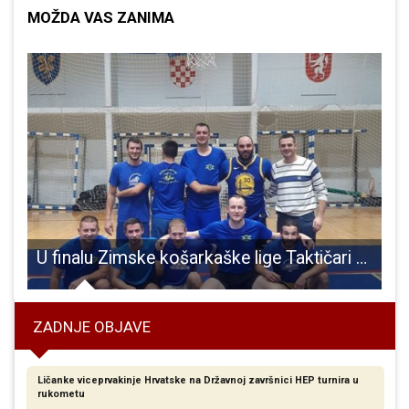
MOŽDA VAS ZANIMA
o svladavala matematičke izazove
U finalu Zimske košarkaške lige Taktičari sa šanka i Drink team
ZADNJE OBJAVE
Ličanke viceprvakinje Hrvatske na Državnoj završnici HEP turnira u
rukometu