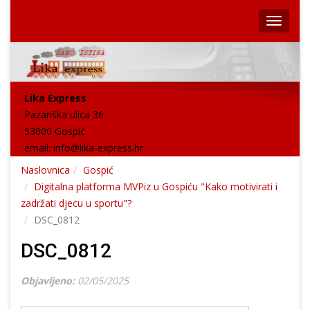
Lika Express
Pazariška ulica 36
53000 Gospić
email:
info@lika-express.hr
Naslovnica
Gospić
Digitalna platforma MVPiz u Gospiću "Kako motivirati i
zadržati djecu u sportu"?
DSC_0812
DSC_0812
Objavljeno:
02/05/2025