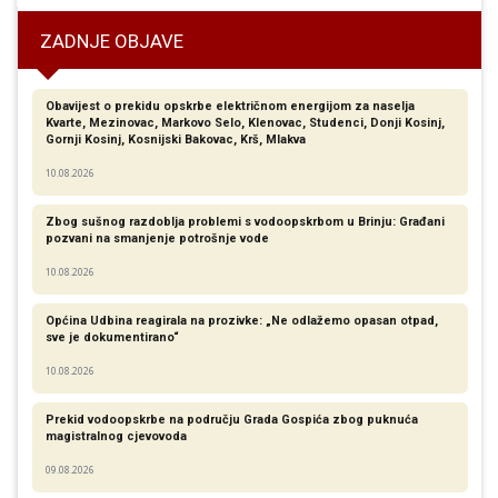
ZADNJE OBJAVE
Obavijest o prekidu opskrbe električnom energijom za naselja
Kvarte, Mezinovac, Markovo Selo, Klenovac, Studenci, Donji Kosinj,
Gornji Kosinj, Kosnijski Bakovac, Krš, Mlakva
10.08.2026
Zbog sušnog razdoblja problemi s vodoopskrbom u Brinju: Građani
pozvani na smanjenje potrošnje vode
10.08.2026
Općina Udbina reagirala na prozivke: „Ne odlažemo opasan otpad,
sve je dokumentirano“
10.08.2026
Prekid vodoopskrbe na području Grada Gospića zbog puknuća
magistralnog cjevovoda
09.08.2026