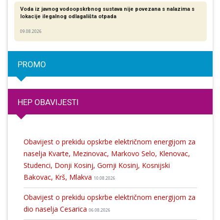
Voda iz javnog vodoopskrbnog sustava nije povezana s nalazima s
lokacije ilegalnog odlagališta otpada
09.08.2026
PROMO
HEP OBAVIJESTI
Obavijest o prekidu opskrbe električnom energijom za
naselja Kvarte, Mezinovac, Markovo Selo, Klenovac,
Studenci, Donji Kosinj, Gornji Kosinj, Kosnijski
Bakovac, Krš, Mlakva
10.08.2026
Obavijest o prekidu opskrbe električnom energijom za
dio naselja Cesarica
06.08.2026