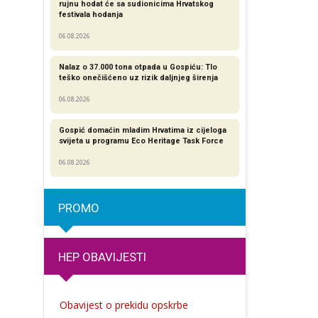
rujnu hodat će sa sudionicima Hrvatskog
festivala hodanja
06.08.2026
Nalaz o 37.000 tona otpada u Gospiću: Tlo
teško onečišćeno uz rizik daljnjeg širenja
06.08.2026
Gospić domaćin mladim Hrvatima iz cijeloga
svijeta u programu Eco Heritage Task Force
06.08.2026
PROMO
HEP OBAVIJESTI
Obavijest o prekidu opskrbe