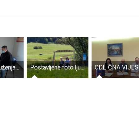
Donacije Udruženja obrtnika Gospić
Postavljene foto ljuljačke u Otočcu, Brinju i Vrhovinama