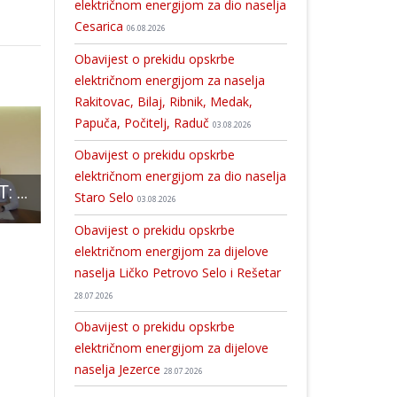
električnom energijom za dio naselja
Cesarica
06.08.2026
Obavijest o prekidu opskrbe
električnom energijom za naselja
Rakitovac, Bilaj, Ribnik, Medak,
Papuča, Počitelj, Raduč
03.08.2026
Obavijest o prekidu opskrbe
električnom energijom za dio naselja
ODLIČNA VIJEST: Kreće dogradnja Dječjeg vrtića Pahuljica u Gospiću
Večeras u 20 sati u Pučkom u Gospiću pogledajte predstavu Bakice
Počele isplate 2,3 milijardi kuna izravnih plaćanja za više od 100 tisuća poljoprivrednika
Staro Selo
03.08.2026
Obavijest o prekidu opskrbe
električnom energijom za dijelove
naselja Ličko Petrovo Selo i Rešetar
28.07.2026
Obavijest o prekidu opskrbe
električnom energijom za dijelove
naselja Jezerce
28.07.2026