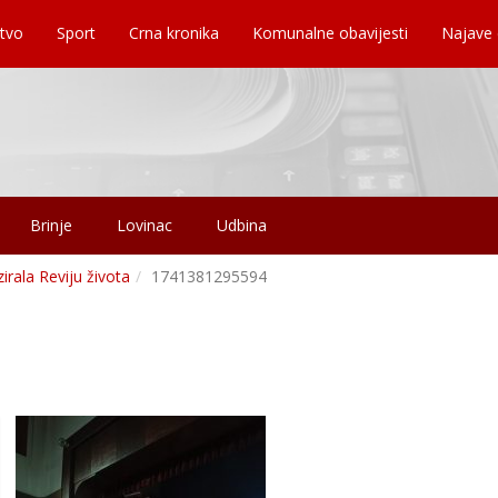
tvo
Sport
Crna kronika
Komunalne obavijesti
Najave
Brinje
Lovinac
Udbina
irala Reviju života
1741381295594