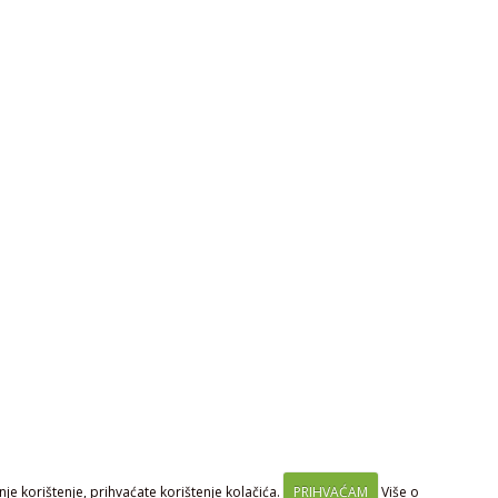
je korištenje, prihvaćate korištenje kolačića.
PRIHVAĆAM
Više o