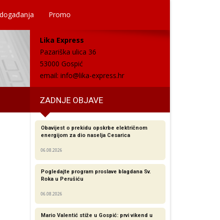
 događanja
Promo
Lika Express
Pazariška ulica 36
53000 Gospić
email:
info@lika-express.hr
ZADNJE OBJAVE
Obavijest o prekidu opskrbe električnom
energijom za dio naselja Cesarica
06.08.2026
Pogledajte program proslave blagdana Sv.
Roka u Perušiću
06.08.2026
Mario Valentić stiže u Gospić: prvi vikend u