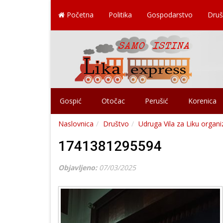
Početna
Politika
Gospodarstvo
Druš
Gospić
Otočac
Perušić
Korenica
Naslovnica
Društvo
Udruga Vila za Liku organiz
1741381295594
Objavljeno:
07/03/2025