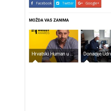
Facebook
Twitter
Google+
MOŽDA VAS ZANIMA
U Perušiću se u petak održavaju znanstvene radionice “Istraživači 21.stoljeća”
Hrvatski Human u opasnoj konkurenciji s Googleom i nizozemskim KLM-om