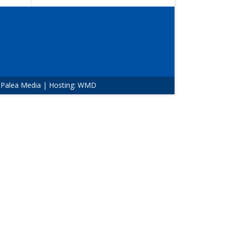
:
Palea Media
| Hosting:
WMD