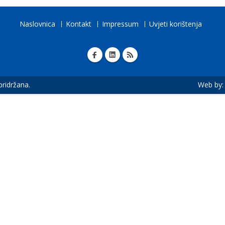
Naslovnica
Kontakt
Impressum
Uvjeti korištenja
 pridržana.
Web by