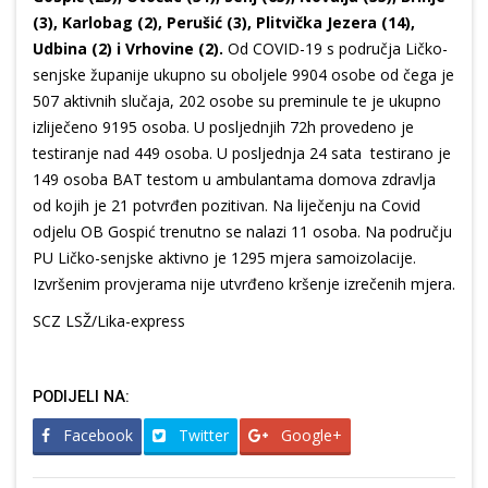
(3), Karlobag (2), Perušić (3), Plitvička Jezera (14),
Udbina (2) i Vrhovine (2).
Od COVID-19 s područja Ličko-
senjske županije ukupno su oboljele 9904 osobe od čega je
507 aktivnih slučaja, 202 osobe su preminule te je ukupno
izliječeno 9195 osoba. U posljednjih 72h provedeno je
testiranje nad 449 osoba. U posljednja 24 sata testirano je
149 osoba BAT testom u ambulantama domova zdravlja
od kojih je 21 potvrđen pozitivan. Na liječenju na Covid
odjelu OB Gospić trenutno se nalazi 11 osoba. Na području
PU Ličko-senjske aktivno je 1295 mjera samoizolacije.
Izvršenim provjerama nije utvrđeno kršenje izrečenih mjera.
SCZ LSŽ/Lika-express
PODIJELI NA:
Facebook
Twitter
Google+