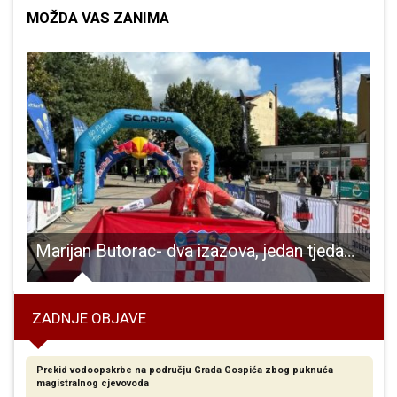
MOŽDA VAS ZANIMA
O
slinog centra
Marijan Butorac- dva izazova, jedan tjedan, jedan šampion
ZADNJE OBJAVE
Prekid vodoopskrbe na području Grada Gospića zbog puknuća
magistralnog cjevovoda