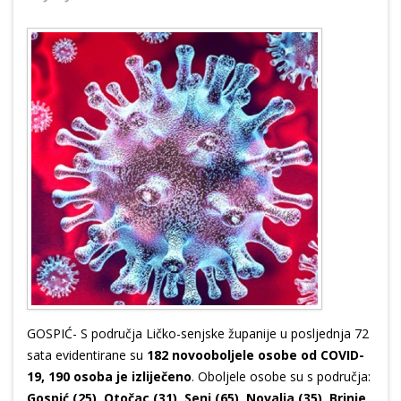
GOSPIĆ- S područja Ličko-senjske županije u posljednja 72
sata evidentirane su
182 novooboljele osobe od COVID-
19, 190 osoba je izliječeno
. Oboljele osobe su s područja:
Gospić (25), Otočac (31), Senj (65), Novalja (35), Brinje