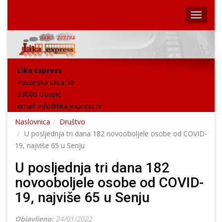
Lika Express
Pazariška ulica 36
53000 Gospić
email:
info@lika-express.hr
Naslovnica
Društvo
U posljednja tri dana 182 novooboljele osobe od COVID-
19, najviše 65 u Senju
U posljednja tri dana 182
novooboljele osobe od COVID-
19, najviše 65 u Senju
Objavljeno:
24/01/2022