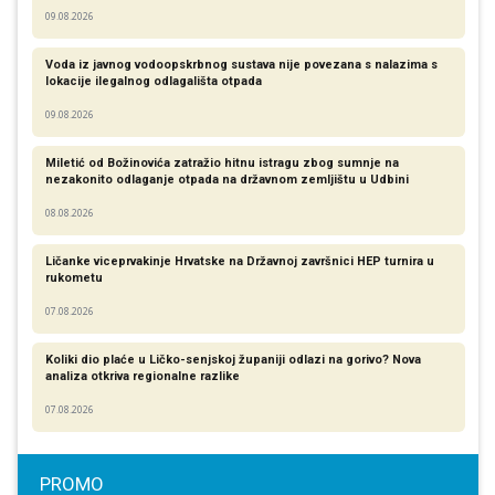
09.08.2026
Voda iz javnog vodoopskrbnog sustava nije povezana s nalazima s
lokacije ilegalnog odlagališta otpada
09.08.2026
Miletić od Božinovića zatražio hitnu istragu zbog sumnje na
nezakonito odlaganje otpada na državnom zemljištu u Udbini
08.08.2026
Ličanke viceprvakinje Hrvatske na Državnoj završnici HEP turnira u
rukometu
07.08.2026
Koliki dio plaće u Ličko-senjskoj županiji odlazi na gorivo? Nova
analiza otkriva regionalne razlike​
07.08.2026
PROMO