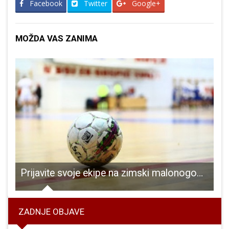
Facebook
Twitter
Google+
MOŽDA VAS ZANIMA
ko prelo”
Prijavite svoje ekipe na zimski malonogometni turnir u Gospiću
L
ZADNJE OBJAVE