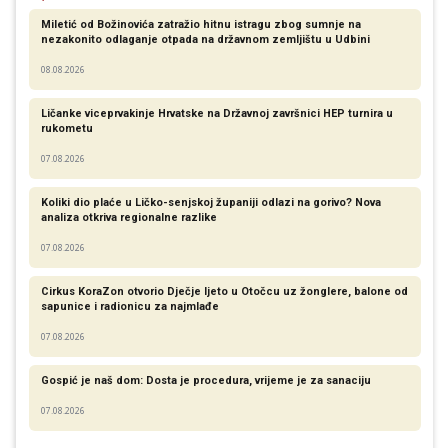
Miletić od Božinovića zatražio hitnu istragu zbog sumnje na
nezakonito odlaganje otpada na državnom zemljištu u Udbini
08.08.2026
Ličanke viceprvakinje Hrvatske na Državnoj završnici HEP turnira u
rukometu
07.08.2026
Koliki dio plaće u Ličko-senjskoj županiji odlazi na gorivo? Nova
analiza otkriva regionalne razlike​
07.08.2026
Cirkus KoraZon otvorio Dječje ljeto u Otočcu uz žonglere, balone od
sapunice i radionicu za najmlađe
07.08.2026
Gospić je naš dom: Dosta je procedura, vrijeme je za sanaciju
07.08.2026