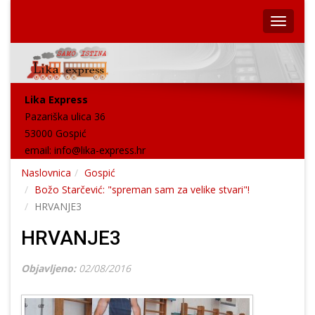
Lika Express
Pazariška ulica 36
53000 Gospić
email:
info@lika-express.hr
Naslovnica
Gospić
Božo Starčević: "spreman sam za velike stvari"!
HRVANJE3
HRVANJE3
Objavljeno:
02/08/2016